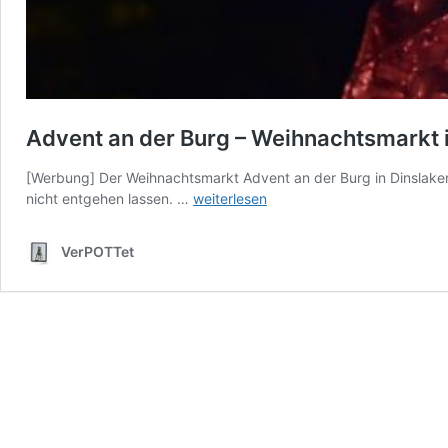
Advent an der Burg – Weihnachtsmarkt 
[Werbung] Der Weihnachtsmarkt Advent an der Burg in Dinslaken f
Advent
nicht entgehen lassen. …
weiterlesen
an
der
VerPOTTet
Burg
–
Weihnachtsmarkt
in
Dinslaken