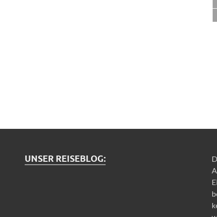
UNSER REISEBLOG:
D
A
E
b
k
w