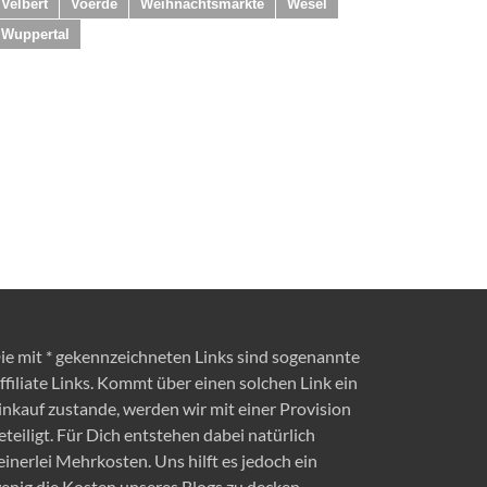
Velbert
Voerde
Weihnachtsmärkte
Wesel
Wuppertal
ie mit * gekennzeichneten Links sind sogenannte
ffiliate Links. Kommt über einen solchen Link ein
inkauf zustande, werden wir mit einer Provision
eteiligt. Für Dich entstehen dabei natürlich
einerlei Mehrkosten. Uns hilft es jedoch ein
enig die Kosten unseres Blogs zu decken.