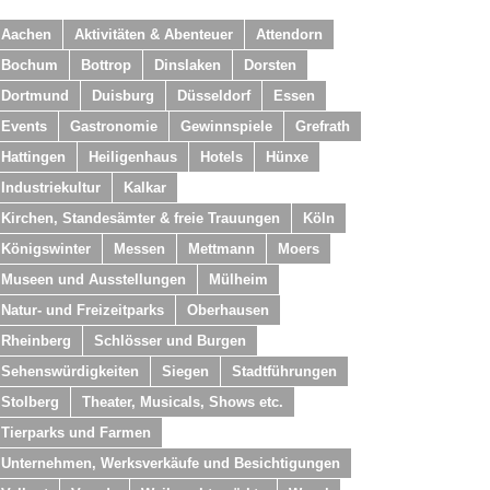
Aachen
Aktivitäten & Abenteuer
Attendorn
Bochum
Bottrop
Dinslaken
Dorsten
Dortmund
Duisburg
Düsseldorf
Essen
Events
Gastronomie
Gewinnspiele
Grefrath
Hattingen
Heiligenhaus
Hotels
Hünxe
Industriekultur
Kalkar
Kirchen, Standesämter & freie Trauungen
Köln
Königswinter
Messen
Mettmann
Moers
Museen und Ausstellungen
Mülheim
Natur- und Freizeitparks
Oberhausen
Rheinberg
Schlösser und Burgen
Sehenswürdigkeiten
Siegen
Stadtführungen
Stolberg
Theater, Musicals, Shows etc.
Tierparks und Farmen
Unternehmen, Werksverkäufe und Besichtigungen