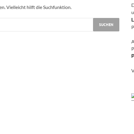
D
 Vielleicht hilft die Suchfunktion.
u
L
P
A
P
P
V