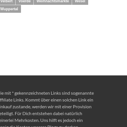
Velbert
Voerde
Weihnachtsmärkte
Wesel
Wuppertal
ie mit * gekennzeichneten Links sind sogenannte
ffiliate Links. Kommt über einen solchen Link ein
inkauf zustande, werden wir mit einer Provision
eteiligt. Für Dich entstehen dabei natürlich
einerlei Mehrkosten. Uns hilft es jedoch ein
enig die Kosten unseres Blogs zu decken.