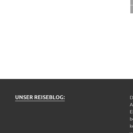
UNSER REISEBLOG:
D
A
E
b
k
w