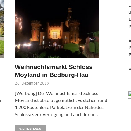
D
u
L
P
A
P
P
Weihnachtsmarkt Schloss
V
Moyland in Bedburg-Hau
26. Dezember 2019
[Werbung] Der Weihnachtsmarkt Schloss
en
Moyland ist absolut gemütlich. Es stehen rund
1.200 kostenlose Parkplätze in der Nähe des
Schlosses zur Verfügung und auch für uns …
WEITERLESEN