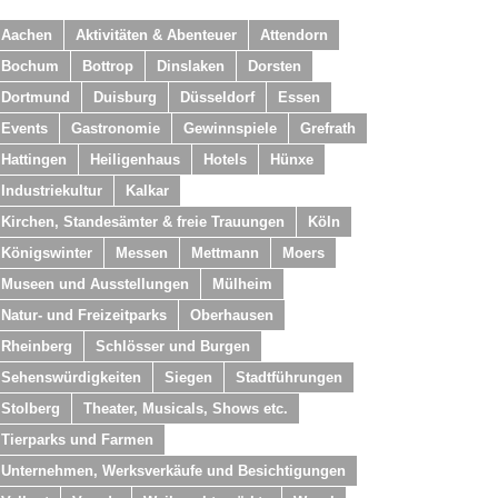
Aachen
Aktivitäten & Abenteuer
Attendorn
Bochum
Bottrop
Dinslaken
Dorsten
Dortmund
Duisburg
Düsseldorf
Essen
Events
Gastronomie
Gewinnspiele
Grefrath
Hattingen
Heiligenhaus
Hotels
Hünxe
Industriekultur
Kalkar
Kirchen, Standesämter & freie Trauungen
Köln
Königswinter
Messen
Mettmann
Moers
Museen und Ausstellungen
Mülheim
Natur- und Freizeitparks
Oberhausen
Rheinberg
Schlösser und Burgen
Sehenswürdigkeiten
Siegen
Stadtführungen
Stolberg
Theater, Musicals, Shows etc.
Tierparks und Farmen
Unternehmen, Werksverkäufe und Besichtigungen