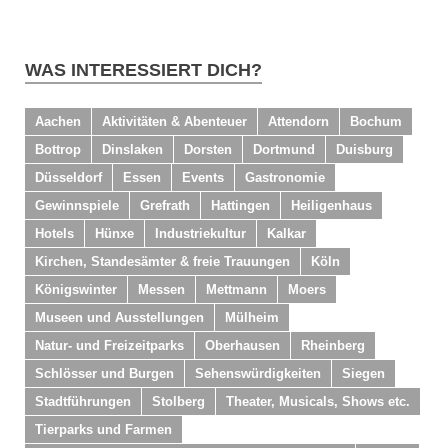
WAS INTERESSIERT DICH?
Aachen
Aktivitäten & Abenteuer
Attendorn
Bochum
Bottrop
Dinslaken
Dorsten
Dortmund
Duisburg
Düsseldorf
Essen
Events
Gastronomie
Gewinnspiele
Grefrath
Hattingen
Heiligenhaus
Hotels
Hünxe
Industriekultur
Kalkar
Kirchen, Standesämter & freie Trauungen
Köln
Königswinter
Messen
Mettmann
Moers
Museen und Ausstellungen
Mülheim
Natur- und Freizeitparks
Oberhausen
Rheinberg
Schlösser und Burgen
Sehenswürdigkeiten
Siegen
Stadtführungen
Stolberg
Theater, Musicals, Shows etc.
Tierparks und Farmen