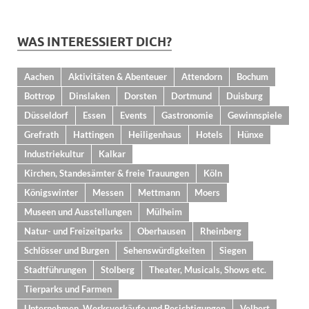
WAS INTERESSIERT DICH?
Aachen
Aktivitäten & Abenteuer
Attendorn
Bochum
Bottrop
Dinslaken
Dorsten
Dortmund
Duisburg
Düsseldorf
Essen
Events
Gastronomie
Gewinnspiele
Grefrath
Hattingen
Heiligenhaus
Hotels
Hünxe
Industriekultur
Kalkar
Kirchen, Standesämter & freie Trauungen
Köln
Königswinter
Messen
Mettmann
Moers
Museen und Ausstellungen
Mülheim
Natur- und Freizeitparks
Oberhausen
Rheinberg
Schlösser und Burgen
Sehenswürdigkeiten
Siegen
Stadtführungen
Stolberg
Theater, Musicals, Shows etc.
Tierparks und Farmen
Unternehmen, Werksverkäufe und Besichtigungen
Velbert