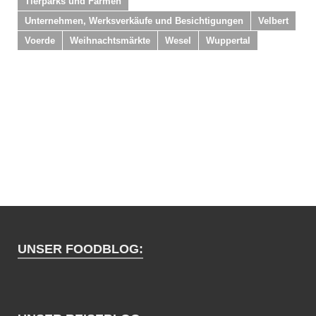
Tierparks und Farmen
Unternehmen, Werksverkäufe und Besichtigungen
Velbert
Voerde
Weihnachtsmärkte
Wesel
Wuppertal
UNSER FOODBLOG: