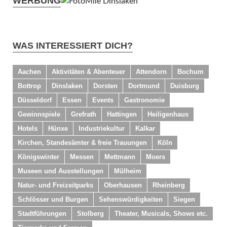
WERBUNG
WAS INTERESSIERT DICH?
Aachen
Aktivitäten & Abenteuer
Attendorn
Bochum
Bottrop
Dinslaken
Dorsten
Dortmund
Duisburg
Düsseldorf
Essen
Events
Gastronomie
Gewinnspiele
Grefrath
Hattingen
Heiligenhaus
Hotels
Hünxe
Industriekultur
Kalkar
Kirchen, Standesämter & freie Trauungen
Köln
Königswinter
Messen
Mettmann
Moers
Museen und Ausstellungen
Mülheim
Natur- und Freizeitparks
Oberhausen
Rheinberg
Schlösser und Burgen
Sehenswürdigkeiten
Siegen
Stadtführungen
Stolberg
Theater, Musicals, Shows etc.