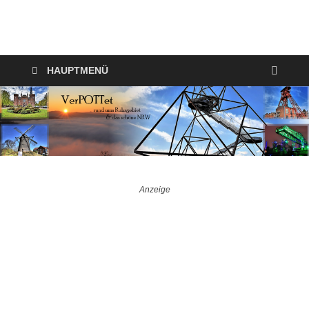
VerPOTTet
Food – Travel – Lifestyle
HAUPTMENÜ