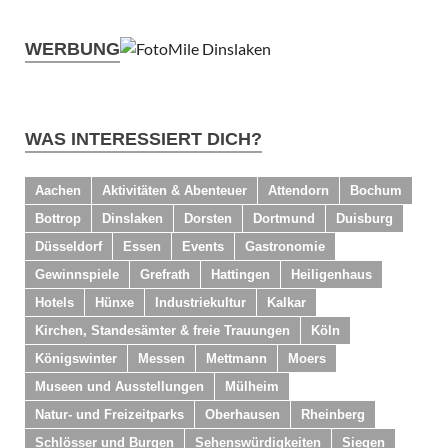
WERBUNG
WAS INTERESSIERT DICH?
Aachen
Aktivitäten & Abenteuer
Attendorn
Bochum
Bottrop
Dinslaken
Dorsten
Dortmund
Duisburg
Düsseldorf
Essen
Events
Gastronomie
Gewinnspiele
Grefrath
Hattingen
Heiligenhaus
Hotels
Hünxe
Industriekultur
Kalkar
Kirchen, Standesämter & freie Trauungen
Köln
Königswinter
Messen
Mettmann
Moers
Museen und Ausstellungen
Mülheim
Natur- und Freizeitparks
Oberhausen
Rheinberg
Schlösser und Burgen
Sehenswürdigkeiten
Siegen