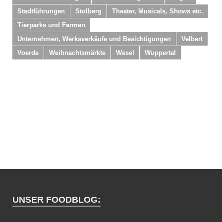
Stadtführungen
Stolberg
Theater, Musicals, Shows etc.
Tierparks und Farmen
Unternehmen, Werksverkäufe und Besichtigungen
Velbert
Voerde
Weihnachtsmärkte
Wesel
Wuppertal
UNSER FOODBLOG: