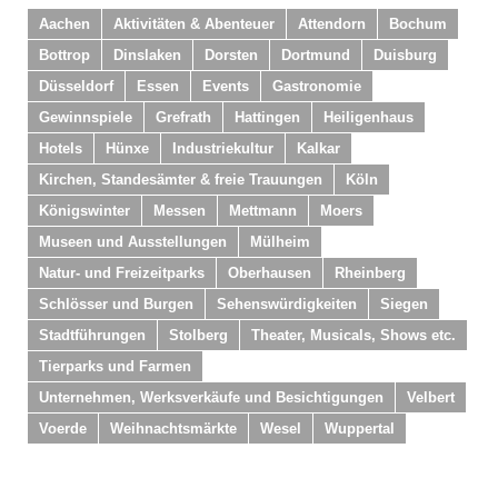
Aachen
Aktivitäten & Abenteuer
Attendorn
Bochum
Bottrop
Dinslaken
Dorsten
Dortmund
Duisburg
Düsseldorf
Essen
Events
Gastronomie
Gewinnspiele
Grefrath
Hattingen
Heiligenhaus
Hotels
Hünxe
Industriekultur
Kalkar
Kirchen, Standesämter & freie Trauungen
Köln
Königswinter
Messen
Mettmann
Moers
Museen und Ausstellungen
Mülheim
Natur- und Freizeitparks
Oberhausen
Rheinberg
Schlösser und Burgen
Sehenswürdigkeiten
Siegen
Stadtführungen
Stolberg
Theater, Musicals, Shows etc.
Tierparks und Farmen
Unternehmen, Werksverkäufe und Besichtigungen
Velbert
Voerde
Weihnachtsmärkte
Wesel
Wuppertal