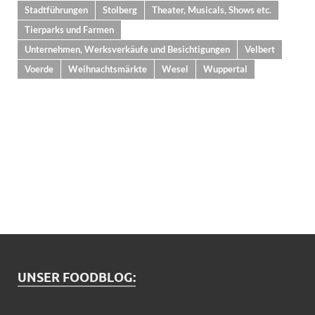
Stadtführungen
Stolberg
Theater, Musicals, Shows etc.
Tierparks und Farmen
Unternehmen, Werksverkäufe und Besichtigungen
Velbert
Voerde
Weihnachtsmärkte
Wesel
Wuppertal
UNSER FOODBLOG: