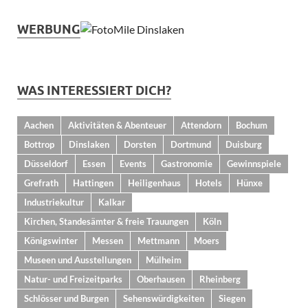
WERBUNG
WAS INTERESSIERT DICH?
Aachen
Aktivitäten & Abenteuer
Attendorn
Bochum
Bottrop
Dinslaken
Dorsten
Dortmund
Duisburg
Düsseldorf
Essen
Events
Gastronomie
Gewinnspiele
Grefrath
Hattingen
Heiligenhaus
Hotels
Hünxe
Industriekultur
Kalkar
Kirchen, Standesämter & freie Trauungen
Köln
Königswinter
Messen
Mettmann
Moers
Museen und Ausstellungen
Mülheim
Natur- und Freizeitparks
Oberhausen
Rheinberg
Schlösser und Burgen
Sehenswürdigkeiten
Siegen