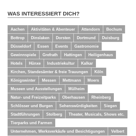
WAS INTERESSIERT DICH?
Aachen
Aktivitäten & Abenteuer
Attendorn
Bochum
Bottrop
Dinslaken
Dorsten
Dortmund
Duisburg
Düsseldorf
Essen
Events
Gastronomie
Gewinnspiele
Grefrath
Hattingen
Heiligenhaus
Hotels
Hünxe
Industriekultur
Kalkar
Kirchen, Standesämter & freie Trauungen
Köln
Königswinter
Messen
Mettmann
Moers
Museen und Ausstellungen
Mülheim
Natur- und Freizeitparks
Oberhausen
Rheinberg
Schlösser und Burgen
Sehenswürdigkeiten
Siegen
Stadtführungen
Stolberg
Theater, Musicals, Shows etc.
Tierparks und Farmen
Unternehmen, Werksverkäufe und Besichtigungen
Velbert