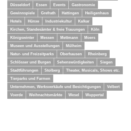
Düsseldorf
Essen
Events
Gastronomie
Gewinnspiele
Grefrath
Hattingen
Heiligenhaus
Hotels
Hünxe
Industriekultur
Kalkar
Kirchen, Standesämter & freie Trauungen
Köln
Königswinter
Messen
Mettmann
Moers
Museen und Ausstellungen
Mülheim
Natur- und Freizeitparks
Oberhausen
Rheinberg
Schlösser und Burgen
Sehenswürdigkeiten
Siegen
Stadtführungen
Stolberg
Theater, Musicals, Shows etc.
Tierparks und Farmen
Unternehmen, Werksverkäufe und Besichtigungen
Velbert
Voerde
Weihnachtsmärkte
Wesel
Wuppertal