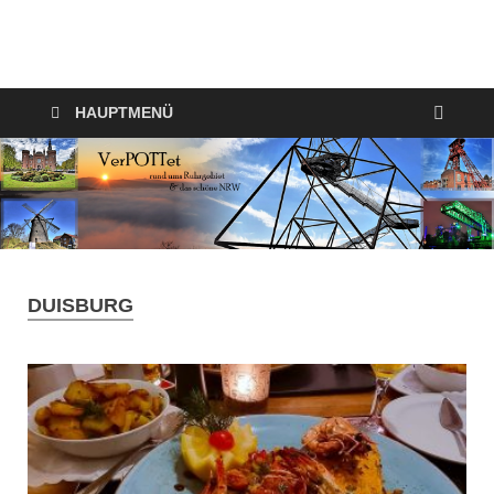
VerPOTTet
Food – Travel – Lifestyle
HAUPTMENÜ
DUISBURG