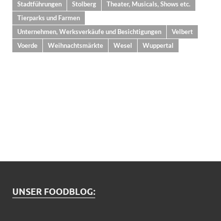
Stadtführungen
Stolberg
Theater, Musicals, Shows etc.
Tierparks und Farmen
Unternehmen, Werksverkäufe und Besichtigungen
Velbert
Voerde
Weihnachtsmärkte
Wesel
Wuppertal
UNSER FOODBLOG: