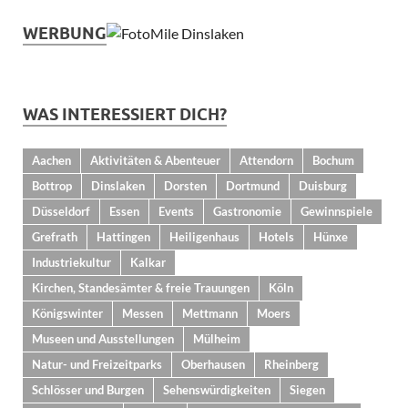
WERBUNG
WAS INTERESSIERT DICH?
Aachen
Aktivitäten & Abenteuer
Attendorn
Bochum
Bottrop
Dinslaken
Dorsten
Dortmund
Duisburg
Düsseldorf
Essen
Events
Gastronomie
Gewinnspiele
Grefrath
Hattingen
Heiligenhaus
Hotels
Hünxe
Industriekultur
Kalkar
Kirchen, Standesämter & freie Trauungen
Köln
Königswinter
Messen
Mettmann
Moers
Museen und Ausstellungen
Mülheim
Natur- und Freizeitparks
Oberhausen
Rheinberg
Schlösser und Burgen
Sehenswürdigkeiten
Siegen