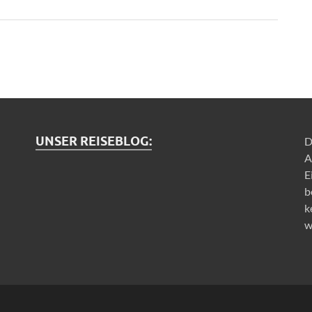
UNSER REISEBLOG:
D
A
E
b
k
w