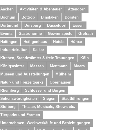
Aachen
Aktivitäten & Abenteuer
Attendorn
Bochum
Bottrop
Dinslaken
Dorsten
Dortmund
Duisburg
Düsseldorf
Essen
Events
Gastronomie
Gewinnspiele
Grefrath
Hattingen
Heiligenhaus
Hotels
Hünxe
Industriekultur
Kalkar
Kirchen, Standesämter & freie Trauungen
Köln
Königswinter
Messen
Mettmann
Moers
Museen und Ausstellungen
Mülheim
Natur- und Freizeitparks
Oberhausen
Rheinberg
Schlösser und Burgen
Sehenswürdigkeiten
Siegen
Stadtführungen
Stolberg
Theater, Musicals, Shows etc.
Tierparks und Farmen
Unternehmen, Werksverkäufe und Besichtigungen