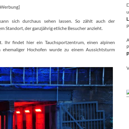
D
[Werbung]
u
L
kann sich durchaus sehen lassen. So zählt auch der
P
 Standort, der ganzjährig etliche Besucher anzieht.
A
zt. Ihr findet hier ein Tauchsportzentrum, einen alpinen
P
ein ehemaliger Hochofen wurde zu einem Aussichtsturm
P
V