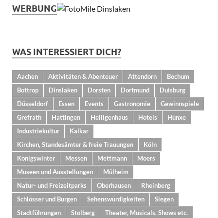
WERBUNG
WAS INTERESSIERT DICH?
Aachen
Aktivitäten & Abenteuer
Attendorn
Bochum
Bottrop
Dinslaken
Dorsten
Dortmund
Duisburg
Düsseldorf
Essen
Events
Gastronomie
Gewinnspiele
Grefrath
Hattingen
Heiligenhaus
Hotels
Hünxe
Industriekultur
Kalkar
Kirchen, Standesämter & freie Trauungen
Köln
Königswinter
Messen
Mettmann
Moers
Museen und Ausstellungen
Mülheim
Natur- und Freizeitparks
Oberhausen
Rheinberg
Schlösser und Burgen
Sehenswürdigkeiten
Siegen
Stadtführungen
Stolberg
Theater, Musicals, Shows etc.