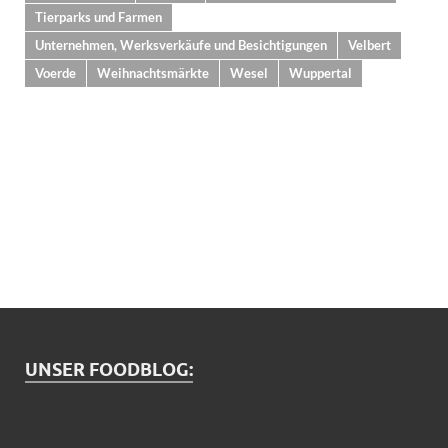
Tierparks und Farmen
Unternehmen, Werksverkäufe und Besichtigungen
Velbert
Voerde
Weihnachtsmärkte
Wesel
Wuppertal
UNSER FOODBLOG: