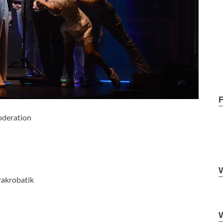
oderation
rakrobatik