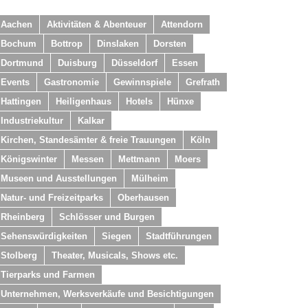
Aachen
Aktivitäten & Abenteuer
Attendorn
Bochum
Bottrop
Dinslaken
Dorsten
Dortmund
Duisburg
Düsseldorf
Essen
Events
Gastronomie
Gewinnspiele
Grefrath
Hattingen
Heiligenhaus
Hotels
Hünxe
Industriekultur
Kalkar
Kirchen, Standesämter & freie Trauungen
Köln
Königswinter
Messen
Mettmann
Moers
Museen und Ausstellungen
Mülheim
Natur- und Freizeitparks
Oberhausen
Rheinberg
Schlösser und Burgen
Sehenswürdigkeiten
Siegen
Stadtführungen
Stolberg
Theater, Musicals, Shows etc.
Tierparks und Farmen
Unternehmen, Werksverkäufe und Besichtigungen