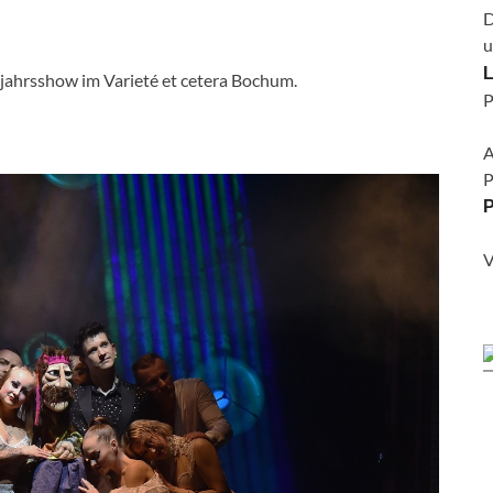
D
u
L
hjahrsshow im Varieté et cetera Bochum.
P
A
P
P
V