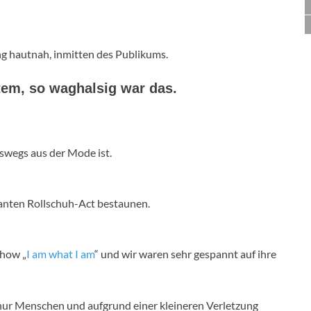
g hautnah, inmitten des Publikums.
Atem, so waghalsig war das.
swegs aus der Mode ist.
anten Rollschuh-Act bestaunen.
Show „
I am what I am
“ und wir waren sehr gespannt auf ihre
 nur Menschen und aufgrund einer kleineren Verletzung