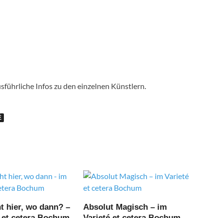
sführliche Infos zu den einzelnen Künstlern.
É
t hier, wo dann? –
Absolut Magisch – im
é et cetera Bochum
Varieté et cetera Bochum