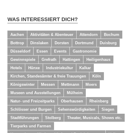
WAS INTERESSIERT DICH?
Aachen
Aktivitäten & Abenteuer
Attendorn
Bochum
Bottrop
Dinslaken
Dorsten
Dortmund
Duisburg
Düsseldorf
Essen
Events
Gastronomie
Gewinnspiele
Grefrath
Hattingen
Heiligenhaus
Hotels
Hünxe
Industriekultur
Kalkar
Kirchen, Standesämter & freie Trauungen
Köln
Königswinter
Messen
Mettmann
Moers
Museen und Ausstellungen
Mülheim
Natur- und Freizeitparks
Oberhausen
Rheinberg
Schlösser und Burgen
Sehenswürdigkeiten
Siegen
Stadtführungen
Stolberg
Theater, Musicals, Shows etc.
Tierparks und Farmen