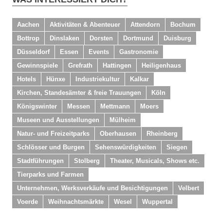
Aachen
Aktivitäten & Abenteuer
Attendorn
Bochum
Bottrop
Dinslaken
Dorsten
Dortmund
Duisburg
Düsseldorf
Essen
Events
Gastronomie
Gewinnspiele
Grefrath
Hattingen
Heiligenhaus
Hotels
Hünxe
Industriekultur
Kalkar
Kirchen, Standesämter & freie Trauungen
Köln
Königswinter
Messen
Mettmann
Moers
Museen und Ausstellungen
Mülheim
Natur- und Freizeitparks
Oberhausen
Rheinberg
Schlösser und Burgen
Sehenswürdigkeiten
Siegen
Stadtführungen
Stolberg
Theater, Musicals, Shows etc.
Tierparks und Farmen
Unternehmen, Werksverkäufe und Besichtigungen
Velbert
Voerde
Weihnachtsmärkte
Wesel
Wuppertal