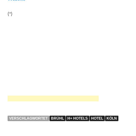
(*)
VERSCHLAGWORTET
BRÜHL
H+ HOTELS
HOTEL
KÖLN