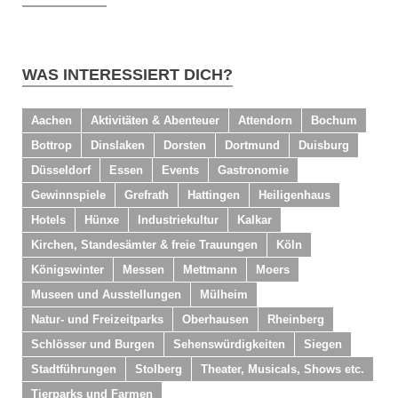
WAS INTERESSIERT DICH?
Aachen
Aktivitäten & Abenteuer
Attendorn
Bochum
Bottrop
Dinslaken
Dorsten
Dortmund
Duisburg
Düsseldorf
Essen
Events
Gastronomie
Gewinnspiele
Grefrath
Hattingen
Heiligenhaus
Hotels
Hünxe
Industriekultur
Kalkar
Kirchen, Standesämter & freie Trauungen
Köln
Königswinter
Messen
Mettmann
Moers
Museen und Ausstellungen
Mülheim
Natur- und Freizeitparks
Oberhausen
Rheinberg
Schlösser und Burgen
Sehenswürdigkeiten
Siegen
Stadtführungen
Stolberg
Theater, Musicals, Shows etc.
Tierparks und Farmen