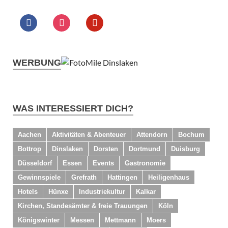
WERBUNG
WAS INTERESSIERT DICH?
Aachen
Aktivitäten & Abenteuer
Attendorn
Bochum
Bottrop
Dinslaken
Dorsten
Dortmund
Duisburg
Düsseldorf
Essen
Events
Gastronomie
Gewinnspiele
Grefrath
Hattingen
Heiligenhaus
Hotels
Hünxe
Industriekultur
Kalkar
Kirchen, Standesämter & freie Trauungen
Köln
Königswinter
Messen
Mettmann
Moers