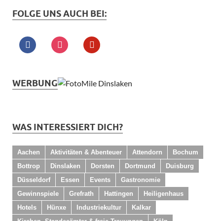
FOLGE UNS AUCH BEI:
WERBUNG
WAS INTERESSIERT DICH?
Aachen
Aktivitäten & Abenteuer
Attendorn
Bochum
Bottrop
Dinslaken
Dorsten
Dortmund
Duisburg
Düsseldorf
Essen
Events
Gastronomie
Gewinnspiele
Grefrath
Hattingen
Heiligenhaus
Hotels
Hünxe
Industriekultur
Kalkar