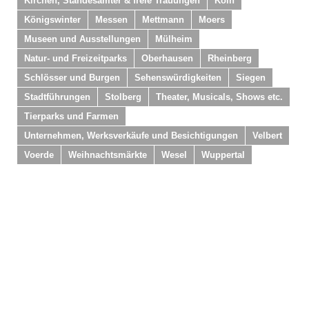
Kirchen, Standesämter & freie Trauungen
Köln
Königswinter
Messen
Mettmann
Moers
Museen und Ausstellungen
Mülheim
Natur- und Freizeitparks
Oberhausen
Rheinberg
Schlösser und Burgen
Sehenswürdigkeiten
Siegen
Stadtführungen
Stolberg
Theater, Musicals, Shows etc.
Tierparks und Farmen
Unternehmen, Werksverkäufe und Besichtigungen
Velbert
Voerde
Weihnachtsmärkte
Wesel
Wuppertal