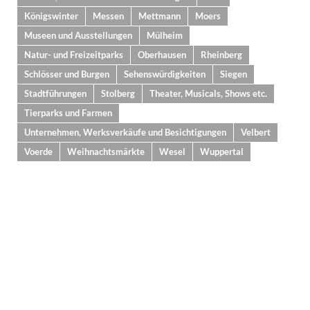
Königswinter
Messen
Mettmann
Moers
Museen und Ausstellungen
Mülheim
Natur- und Freizeitparks
Oberhausen
Rheinberg
Schlösser und Burgen
Sehenswürdigkeiten
Siegen
Stadtführungen
Stolberg
Theater, Musicals, Shows etc.
Tierparks und Farmen
Unternehmen, Werksverkäufe und Besichtigungen
Velbert
Voerde
Weihnachtsmärkte
Wesel
Wuppertal