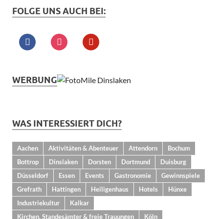
FOLGE UNS AUCH BEI:
WERBUNG
WAS INTERESSIERT DICH?
Aachen
Aktivitäten & Abenteuer
Attendorn
Bochum
Bottrop
Dinslaken
Dorsten
Dortmund
Duisburg
Düsseldorf
Essen
Events
Gastronomie
Gewinnspiele
Grefrath
Hattingen
Heiligenhaus
Hotels
Hünxe
Industriekultur
Kalkar
Kirchen, Standesämter & freie Trauungen
Köln