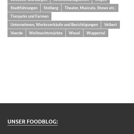
Stadtführungen
Stolberg
Theater, Musicals, Shows etc.
Tierparks und Farmen
Unternehmen, Werksverkäufe und Besichtigungen
Velbert
Voerde
Weihnachtsmärkte
Wesel
Wuppertal
UNSER FOODBLOG: