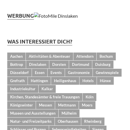
WERBUNG
WAS INTERESSIERT DICH?
Aachen
Aktivitäten & Abenteuer
Attendorn
Bochum
Bottrop
Dinslaken
Dorsten
Dortmund
Duisburg
Düsseldorf
Essen
Events
Gastronomie
Gewinnspiele
Grefrath
Hattingen
Heiligenhaus
Hotels
Hünxe
Industriekultur
Kalkar
Kirchen, Standesämter & freie Trauungen
Köln
Königswinter
Messen
Mettmann
Moers
Museen und Ausstellungen
Mülheim
Natur- und Freizeitparks
Oberhausen
Rheinberg
Schlösser und Burgen
Sehenswürdigkeiten
Siegen