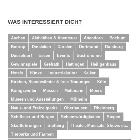
WAS INTERESSIERT DICH?
Aachen
Aktivitäten & Abenteuer
Attendorn
Bochum
Bottrop
Dinslaken
Dorsten
Dortmund
Duisburg
Düsseldorf
Essen
Events
Gastronomie
Gewinnspiele
Grefrath
Hattingen
Heiligenhaus
Hotels
Hünxe
Industriekultur
Kalkar
Kirchen, Standesämter & freie Trauungen
Köln
Königswinter
Messen
Mettmann
Moers
Museen und Ausstellungen
Mülheim
Natur- und Freizeitparks
Oberhausen
Rheinberg
Schlösser und Burgen
Sehenswürdigkeiten
Siegen
Stadtführungen
Stolberg
Theater, Musicals, Shows etc.
Tierparks und Farmen