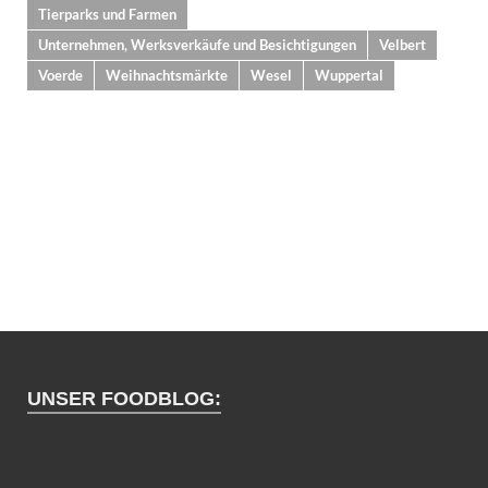
Tierparks und Farmen
Unternehmen, Werksverkäufe und Besichtigungen
Velbert
Voerde
Weihnachtsmärkte
Wesel
Wuppertal
UNSER FOODBLOG: