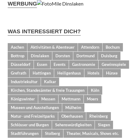
WERBUNG
WAS INTERESSIERT DICH?
Aachen
Aktivitäten & Abenteuer
Attendorn
Bochum
Bottrop
Dinslaken
Dorsten
Dortmund
Duisburg
Düsseldorf
Essen
Events
Gastronomie
Gewinnspiele
Grefrath
Hattingen
Heiligenhaus
Hotels
Hünxe
Industriekultur
Kalkar
Kirchen, Standesämter & freie Trauungen
Köln
Königswinter
Messen
Mettmann
Moers
Museen und Ausstellungen
Mülheim
Natur- und Freizeitparks
Oberhausen
Rheinberg
Schlösser und Burgen
Sehenswürdigkeiten
Siegen
Stadtführungen
Stolberg
Theater, Musicals, Shows etc.