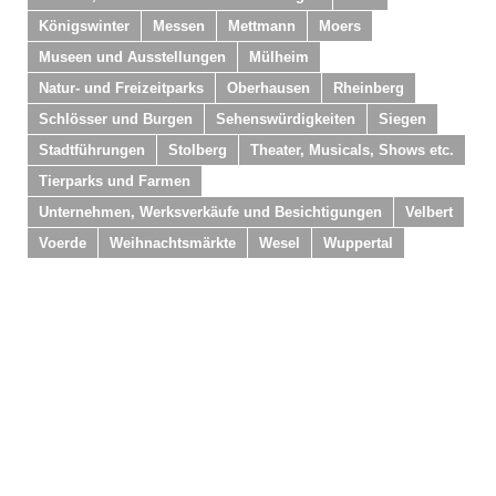
Königswinter
Messen
Mettmann
Moers
Museen und Ausstellungen
Mülheim
Natur- und Freizeitparks
Oberhausen
Rheinberg
Schlösser und Burgen
Sehenswürdigkeiten
Siegen
Stadtführungen
Stolberg
Theater, Musicals, Shows etc.
Tierparks und Farmen
Unternehmen, Werksverkäufe und Besichtigungen
Velbert
Voerde
Weihnachtsmärkte
Wesel
Wuppertal