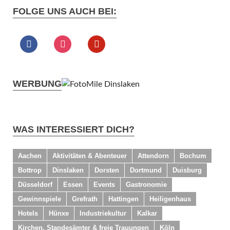
FOLGE UNS AUCH BEI:
WERBUNG
WAS INTERESSIERT DICH?
Aachen
Aktivitäten & Abenteuer
Attendorn
Bochum
Bottrop
Dinslaken
Dorsten
Dortmund
Duisburg
Düsseldorf
Essen
Events
Gastronomie
Gewinnspiele
Grefrath
Hattingen
Heiligenhaus
Hotels
Hünxe
Industriekultur
Kalkar
Kirchen, Standesämter & freie Trauungen
Köln