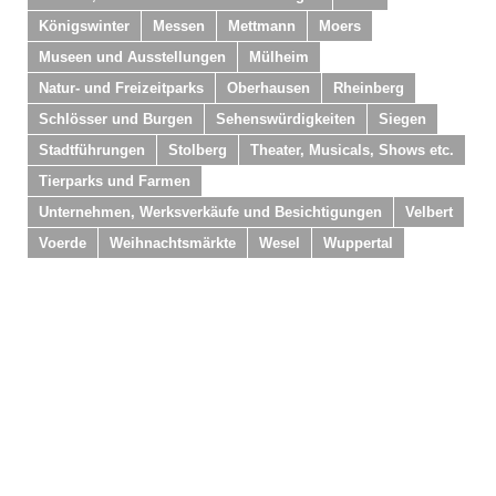
Königswinter
Messen
Mettmann
Moers
Museen und Ausstellungen
Mülheim
Natur- und Freizeitparks
Oberhausen
Rheinberg
Schlösser und Burgen
Sehenswürdigkeiten
Siegen
Stadtführungen
Stolberg
Theater, Musicals, Shows etc.
Tierparks und Farmen
Unternehmen, Werksverkäufe und Besichtigungen
Velbert
Voerde
Weihnachtsmärkte
Wesel
Wuppertal