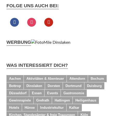
FOLGE UNS AUCH BEI:
WERBUNG
WAS INTERESSIERT DICH?
Aachen
Aktivitäten & Abenteuer
Attendorn
Bochum
Bottrop
Dinslaken
Dorsten
Dortmund
Duisburg
Düsseldorf
Essen
Events
Gastronomie
Gewinnspiele
Grefrath
Hattingen
Heiligenhaus
Hotels
Hünxe
Industriekultur
Kalkar
Kirchen, Standesämter & freie Trauungen
Köln