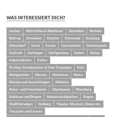
WAS INTERESSIERT DICH?
Aachen
Aktivitäten & Abenteuer
Attendorn
Bochum
Bottrop
Dinslaken
Dorsten
Dortmund
Duisburg
Düsseldorf
Essen
Events
Gastronomie
Gewinnspiele
Grefrath
Hattingen
Heiligenhaus
Hotels
Hünxe
Industriekultur
Kalkar
Kirchen, Standesämter & freie Trauungen
Köln
Königswinter
Messen
Mettmann
Moers
Museen und Ausstellungen
Mülheim
Natur- und Freizeitparks
Oberhausen
Rheinberg
Schlösser und Burgen
Sehenswürdigkeiten
Siegen
Stadtführungen
Stolberg
Theater, Musicals, Shows etc.
Tierparks und Farmen