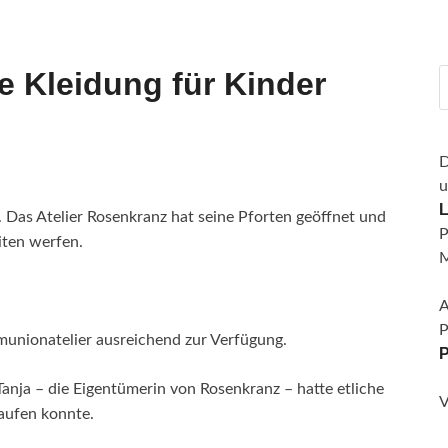
e Kleidung für Kinder
D
u
L
 Das Atelier Rosenkranz hat seine Pforten geöffnet und
P
iten werfen.
M
A
P
munionatelier ausreichend zur Verfügung.
P
Tanja – die Eigentümerin von Rosenkranz – hatte etliche
V
aufen konnte.