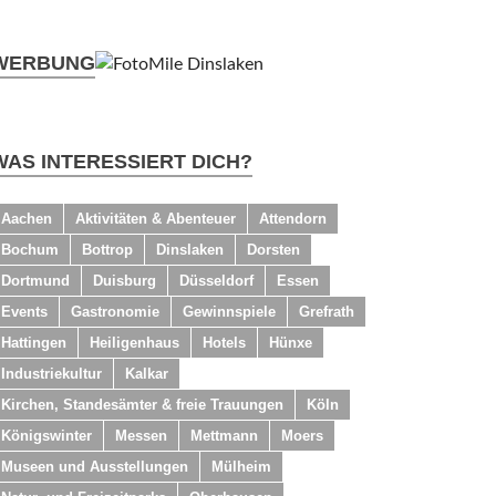
WERBUNG
WAS INTERESSIERT DICH?
Aachen
Aktivitäten & Abenteuer
Attendorn
Bochum
Bottrop
Dinslaken
Dorsten
Dortmund
Duisburg
Düsseldorf
Essen
Events
Gastronomie
Gewinnspiele
Grefrath
Hattingen
Heiligenhaus
Hotels
Hünxe
Industriekultur
Kalkar
Kirchen, Standesämter & freie Trauungen
Köln
Königswinter
Messen
Mettmann
Moers
Museen und Ausstellungen
Mülheim