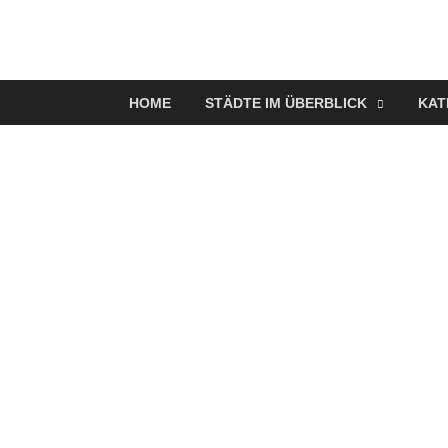
VerPOTTet
Food – Travel – Lifestyle
HOME
STÄDTE IM ÜBERBLICK
KAT