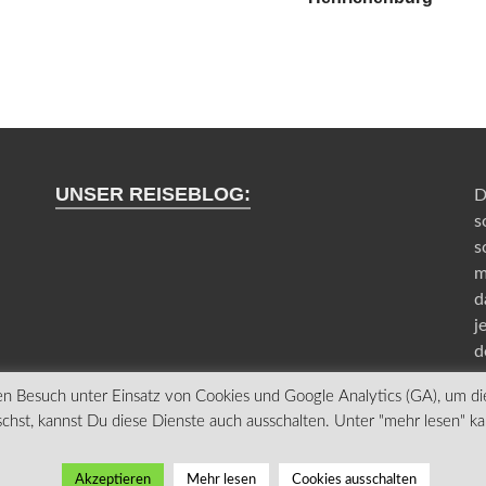
UNSER REISEBLOG:
D
s
s
m
d
j
d
n Besuch unter Einsatz von Cookies und Google Analytics (GA), um di
hst, kannst Du diese Dienste auch ausschalten. Unter "mehr lesen" k
Akzeptieren
Mehr lesen
Cookies ausschalten