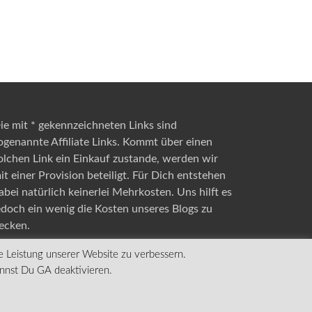
ie mit * gekennzeichneten Links sind
ogenannte Affiliate Links. Kommt über einen
olchen Link ein Einkauf zustande, werden wir
it einer Provision beteiligt. Für Dich entstehen
abei natürlich keinerlei Mehrkosten. Uns hilft es
edoch ein wenig die Kosten unseres Blogs zu
ecken.
e Leistung unserer Website zu verbessern.
annst Du GA deaktivieren.
Mit Stolz präsentiert von
WordPress
und
HitMag
.