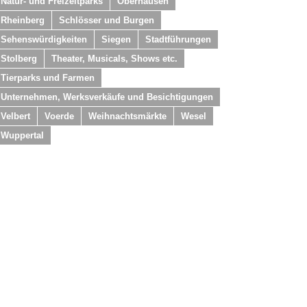
Natur- und Freizeitparks
Oberhausen
Rheinberg
Schlösser und Burgen
Sehenswürdigkeiten
Siegen
Stadtführungen
Stolberg
Theater, Musicals, Shows etc.
Tierparks und Farmen
Unternehmen, Werksverkäufe und Besichtigungen
Velbert
Voerde
Weihnachtsmärkte
Wesel
Wuppertal