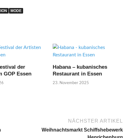
ION
MODE
estival der
Habana – kubanisches
im GOP Essen
Restaurant in Essen
26
23. November 2025
NÄCHSTER ARTIKEL
n
Weihnachtsmarkt Schiffshebewerk
Henrichenburg