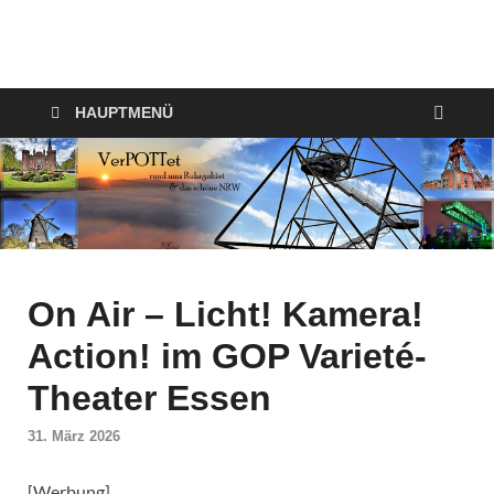
VerPOTTet
Food – Travel – Lifestyle
HAUPTMENÜ
On Air – Licht! Kamera!
Action! im GOP Varieté-
Theater Essen
31. März 2026
[Werbung]