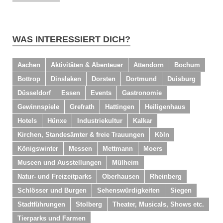
WAS INTERESSIERT DICH?
Aachen
Aktivitäten & Abenteuer
Attendorn
Bochum
Bottrop
Dinslaken
Dorsten
Dortmund
Duisburg
Düsseldorf
Essen
Events
Gastronomie
Gewinnspiele
Grefrath
Hattingen
Heiligenhaus
Hotels
Hünxe
Industriekultur
Kalkar
Kirchen, Standesämter & freie Trauungen
Köln
Königswinter
Messen
Mettmann
Moers
Museen und Ausstellungen
Mülheim
Natur- und Freizeitparks
Oberhausen
Rheinberg
Schlösser und Burgen
Sehenswürdigkeiten
Siegen
Stadtführungen
Stolberg
Theater, Musicals, Shows etc.
Tierparks und Farmen