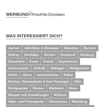
WERBUNG
WAS INTERESSIERT DICH?
Aachen
Aktivitäten & Abenteuer
Attendorn
Bochum
Bottrop
Dinslaken
Dorsten
Dortmund
Duisburg
Düsseldorf
Essen
Events
Gastronomie
Gewinnspiele
Grefrath
Hattingen
Heiligenhaus
Hotels
Hünxe
Industriekultur
Kalkar
Kirchen, Standesämter & freie Trauungen
Köln
Königswinter
Messen
Mettmann
Moers
Museen und Ausstellungen
Mülheim
Natur- und Freizeitparks
Oberhausen
Rheinberg