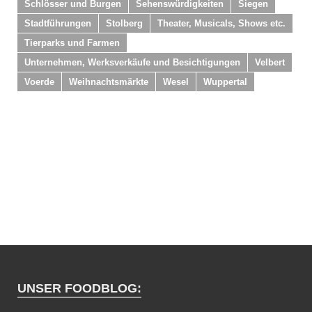
Schlösser und Burgen
Sehenswürdigkeiten
Siegen
Stadtführungen
Stolberg
Theater, Musicals, Shows etc.
Tierparks und Farmen
Unternehmen, Werksverkäufe und Besichtigungen
Velbert
Voerde
Weihnachtsmärkte
Wesel
Wuppertal
UNSER FOODBLOG: