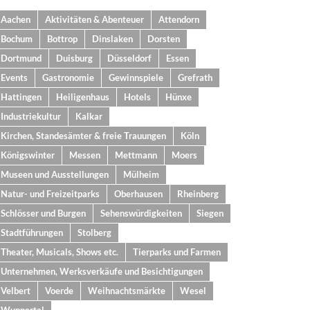
Aachen
Aktivitäten & Abenteuer
Attendorn
Bochum
Bottrop
Dinslaken
Dorsten
Dortmund
Duisburg
Düsseldorf
Essen
Events
Gastronomie
Gewinnspiele
Grefrath
Hattingen
Heiligenhaus
Hotels
Hünxe
Industriekultur
Kalkar
Kirchen, Standesämter & freie Trauungen
Köln
Königswinter
Messen
Mettmann
Moers
Museen und Ausstellungen
Mülheim
Natur- und Freizeitparks
Oberhausen
Rheinberg
Schlösser und Burgen
Sehenswürdigkeiten
Siegen
Stadtführungen
Stolberg
Theater, Musicals, Shows etc.
Tierparks und Farmen
Unternehmen, Werksverkäufe und Besichtigungen
Velbert
Voerde
Weihnachtsmärkte
Wesel
Wuppertal