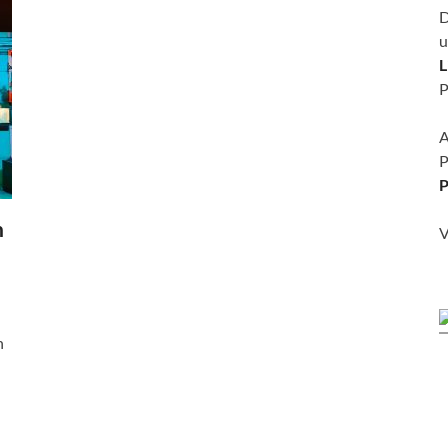
D
u
L
P
A
P
P
n
V
n