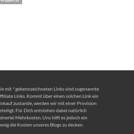
ie mit * gekennzeichneten Links sind sogenannte
ffiliate Links. Kommt über einen solchen Link ein
inkauf zustande, werden wir mit einer Provision
eteiligt. Für Dich entstehen dabei natürlich
einerlei Mehrkosten. Uns hilft es jedoch ein
enig die Kosten unseres Blogs zu decken.