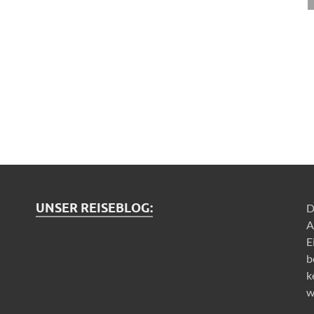
UNSER REISEBLOG:
D
A
E
b
k
w