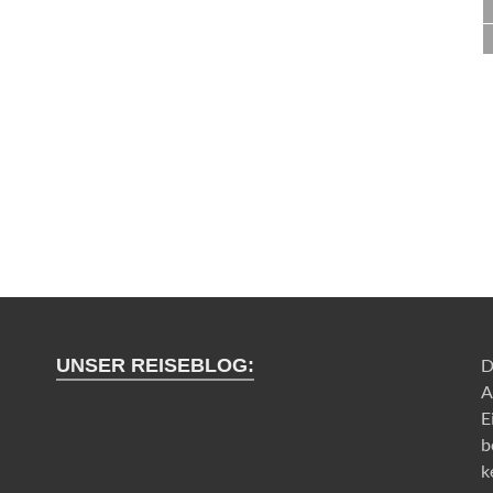
UNSER REISEBLOG:
D
A
E
b
k