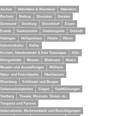
Aachen
Aktivitäten & Abenteuer
Attendorn
Bochum
Bottrop
Dinslaken
Dorsten
Dortmund
Duisburg
Düsseldorf
Essen
Events
Gastronomie
Gewinnspiele
Grefrath
Hattingen
Heiligenhaus
Hotels
Hünxe
Industriekultur
Kalkar
Kirchen, Standesämter & freie Trauungen
Köln
Königswinter
Messen
Mettmann
Moers
Museen und Ausstellungen
Mülheim
Natur- und Freizeitparks
Oberhausen
Rheinberg
Schlösser und Burgen
Sehenswürdigkeiten
Siegen
Stadtführungen
Stolberg
Theater, Musicals, Shows etc.
Tierparks und Farmen
Unternehmen, Werksverkäufe und Besichtigungen