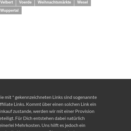
Velbert
Voerde
Weihnachtsmärkte
Wesel
Wuppertal
ie mit * gekennzeichneten Links sind sogenannte
ffiliate Links. Kommt über einen solchen Link ein
inkauf zustande, werden wir mit einer Provision
eteiligt. Für Dich entstehen dabei natürlich
einerlei Mehrkosten. Uns hilft es jedoch ein