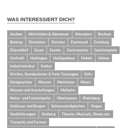
WAS INTERESSIERT DICH?
Aachen
Aktivitäten & Abenteuer
Attendorn
Bochum
Bottrop
Dinslaken
Dorsten
Dortmund
Duisburg
Düsseldorf
Essen
Events
Gastronomie
Gewinnspiele
Grefrath
Hattingen
Heiligenhaus
Hotels
Hünxe
Industriekultur
Kalkar
Kirchen, Standesämter & freie Trauungen
Köln
Königswinter
Messen
Mettmann
Moers
Museen und Ausstellungen
Mülheim
Natur- und Freizeitparks
Oberhausen
Rheinberg
Schlösser und Burgen
Sehenswürdigkeiten
Siegen
Stadtführungen
Stolberg
Theater, Musicals, Shows etc.
Tierparks und Farmen