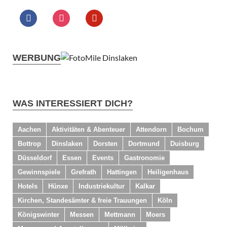
WERBUNG
WAS INTERESSIERT DICH?
Aachen
Aktivitäten & Abenteuer
Attendorn
Bochum
Bottrop
Dinslaken
Dorsten
Dortmund
Duisburg
Düsseldorf
Essen
Events
Gastronomie
Gewinnspiele
Grefrath
Hattingen
Heiligenhaus
Hotels
Hünxe
Industriekultur
Kalkar
Kirchen, Standesämter & freie Trauungen
Köln
Königswinter
Messen
Mettmann
Moers