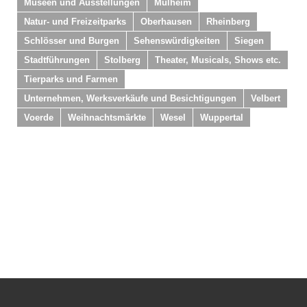
Museen und Ausstellungen
Mülheim
Natur- und Freizeitparks
Oberhausen
Rheinberg
Schlösser und Burgen
Sehenswürdigkeiten
Siegen
Stadtführungen
Stolberg
Theater, Musicals, Shows etc.
Tierparks und Farmen
Unternehmen, Werksverkäufe und Besichtigungen
Velbert
Voerde
Weihnachtsmärkte
Wesel
Wuppertal