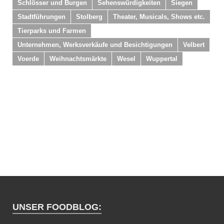
Schlösser und Burgen
Sehenswürdigkeiten
Siegen
Stadtführungen
Stolberg
Theater, Musicals, Shows etc.
Tierparks und Farmen
Unternehmen, Werksverkäufe und Besichtigungen
Velbert
Voerde
Weihnachtsmärkte
Wesel
Wuppertal
UNSER FOODBLOG: