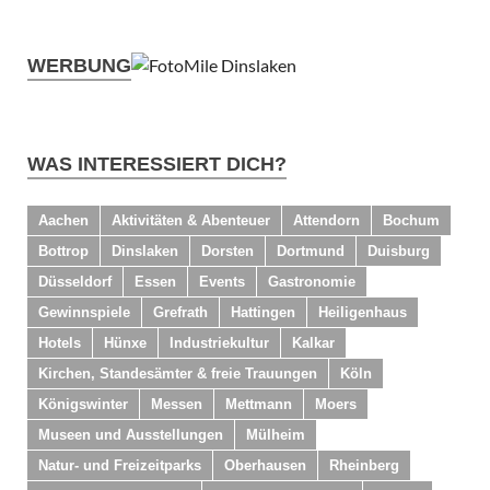
WERBUNG
WAS INTERESSIERT DICH?
Aachen
Aktivitäten & Abenteuer
Attendorn
Bochum
Bottrop
Dinslaken
Dorsten
Dortmund
Duisburg
Düsseldorf
Essen
Events
Gastronomie
Gewinnspiele
Grefrath
Hattingen
Heiligenhaus
Hotels
Hünxe
Industriekultur
Kalkar
Kirchen, Standesämter & freie Trauungen
Köln
Königswinter
Messen
Mettmann
Moers
Museen und Ausstellungen
Mülheim
Natur- und Freizeitparks
Oberhausen
Rheinberg