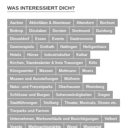
WAS INTERESSIERT DICH?
Aachen
Aktivitäten & Abenteuer
Attendorn
Bochum
Bottrop
Dinslaken
Dorsten
Dortmund
Duisburg
Düsseldorf
Essen
Events
Gastronomie
Gewinnspiele
Grefrath
Hattingen
Heiligenhaus
Hotels
Hünxe
Industriekultur
Kalkar
Kirchen, Standesämter & freie Trauungen
Köln
Königswinter
Messen
Mettmann
Moers
Museen und Ausstellungen
Mülheim
Natur- und Freizeitparks
Oberhausen
Rheinberg
Schlösser und Burgen
Sehenswürdigkeiten
Siegen
Stadtführungen
Stolberg
Theater, Musicals, Shows etc.
Tierparks und Farmen
Unternehmen, Werksverkäufe und Besichtigungen
Velbert
Voerde
Weihnachtsmärkte
Wesel
Wuppertal