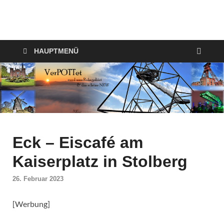
VerPOTTet
Food – Travel – Lifestyle
HAUPTMENÜ
Eck – Eiscafé am
Kaiserplatz in Stolberg
26. Februar 2023
[Werbung]