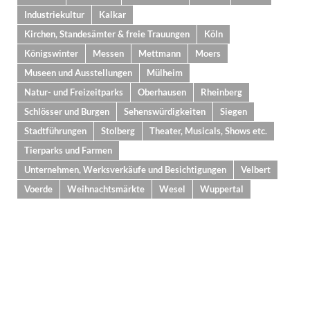
Industriekultur
Kalkar
Kirchen, Standesämter & freie Trauungen
Köln
Königswinter
Messen
Mettmann
Moers
Museen und Ausstellungen
Mülheim
Natur- und Freizeitparks
Oberhausen
Rheinberg
Schlösser und Burgen
Sehenswürdigkeiten
Siegen
Stadtführungen
Stolberg
Theater, Musicals, Shows etc.
Tierparks und Farmen
Unternehmen, Werksverkäufe und Besichtigungen
Velbert
Voerde
Weihnachtsmärkte
Wesel
Wuppertal