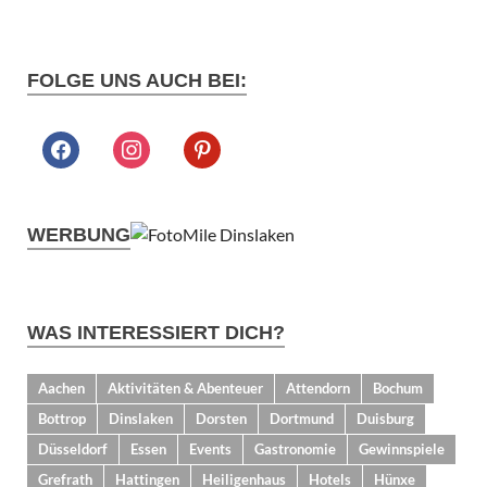
FOLGE UNS AUCH BEI:
WERBUNG
WAS INTERESSIERT DICH?
Aachen
Aktivitäten & Abenteuer
Attendorn
Bochum
Bottrop
Dinslaken
Dorsten
Dortmund
Duisburg
Düsseldorf
Essen
Events
Gastronomie
Gewinnspiele
Grefrath
Hattingen
Heiligenhaus
Hotels
Hünxe