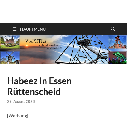
VerPOTTet
Food – Travel – Lifestyle
HAUPTMENÜ
Habeez in Essen
Rüttenscheid
29. August 2023
[Werbung]