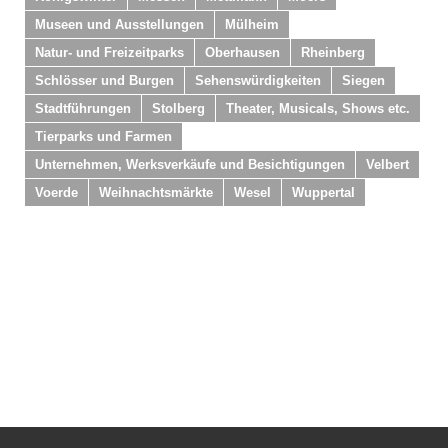
Museen und Ausstellungen
Mülheim
Natur- und Freizeitparks
Oberhausen
Rheinberg
Schlösser und Burgen
Sehenswürdigkeiten
Siegen
Stadtführungen
Stolberg
Theater, Musicals, Shows etc.
Tierparks und Farmen
Unternehmen, Werksverkäufe und Besichtigungen
Velbert
Voerde
Weihnachtsmärkte
Wesel
Wuppertal