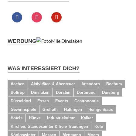
WERBUNG
WAS INTERESSIERT DICH?
Aachen
Aktivitäten & Abenteuer
Attendorn
Bochum
Bottrop
Dinslaken
Dorsten
Dortmund
Duisburg
Düsseldorf
Essen
Events
Gastronomie
Gewinnspiele
Grefrath
Hattingen
Heiligenhaus
Hotels
Hünxe
Industriekultur
Kalkar
Kirchen, Standesämter & freie Trauungen
Köln
Königswinter
Messen
Mettmann
Moers