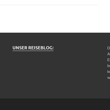
UNSER REISEBLOG:
D
A
E
b
k
w