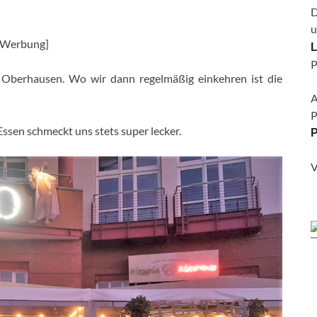
D
u
[Werbung]
L
P
Oberhausen. Wo wir dann regelmäßig einkehren ist die
A
P
 Essen schmeckt uns stets super lecker.
P
V