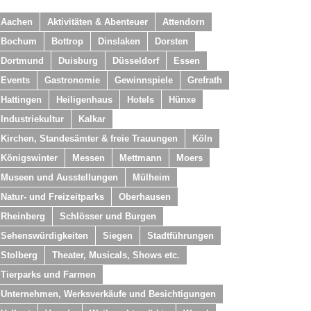
Aachen
Aktivitäten & Abenteuer
Attendorn
Bochum
Bottrop
Dinslaken
Dorsten
Dortmund
Duisburg
Düsseldorf
Essen
Events
Gastronomie
Gewinnspiele
Grefrath
Hattingen
Heiligenhaus
Hotels
Hünxe
Industriekultur
Kalkar
Kirchen, Standesämter & freie Trauungen
Köln
Königswinter
Messen
Mettmann
Moers
Museen und Ausstellungen
Mülheim
Natur- und Freizeitparks
Oberhausen
Rheinberg
Schlösser und Burgen
Sehenswürdigkeiten
Siegen
Stadtführungen
Stolberg
Theater, Musicals, Shows etc.
Tierparks und Farmen
Unternehmen, Werksverkäufe und Besichtigungen