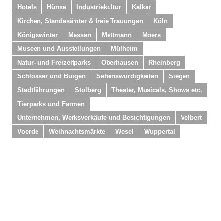
Hotels
Hünxe
Industriekultur
Kalkar
Kirchen, Standesämter & freie Trauungen
Köln
Königswinter
Messen
Mettmann
Moers
Museen und Ausstellungen
Mülheim
Natur- und Freizeitparks
Oberhausen
Rheinberg
Schlösser und Burgen
Sehenswürdigkeiten
Siegen
Stadtführungen
Stolberg
Theater, Musicals, Shows etc.
Tierparks und Farmen
Unternehmen, Werksverkäufe und Besichtigungen
Velbert
Voerde
Weihnachtsmärkte
Wesel
Wuppertal