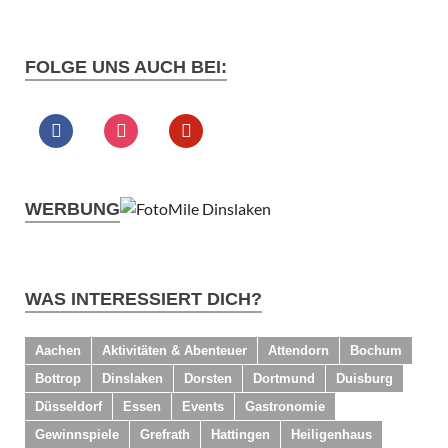
FOLGE UNS AUCH BEI:
WERBUNG
WAS INTERESSIERT DICH?
Aachen
Aktivitäten & Abenteuer
Attendorn
Bochum
Bottrop
Dinslaken
Dorsten
Dortmund
Duisburg
Düsseldorf
Essen
Events
Gastronomie
Gewinnspiele
Grefrath
Hattingen
Heiligenhaus