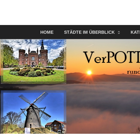
VerPOTTet
Food – Travel – Lifestyle
HOME
STÄDTE IM ÜBERBLICK
KAT