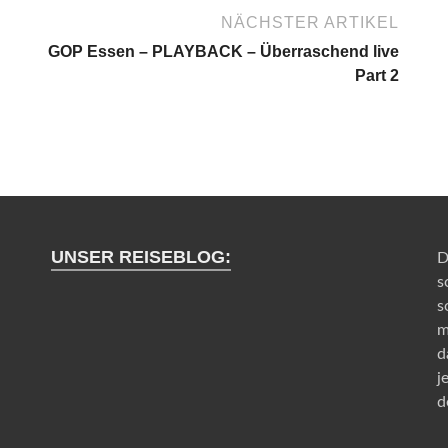
NÄCHSTER ARTIKEL
GOP Essen – PLAYBACK – Überraschend live
Part 2
UNSER REISEBLOG:
D
s
s
m
d
j
d