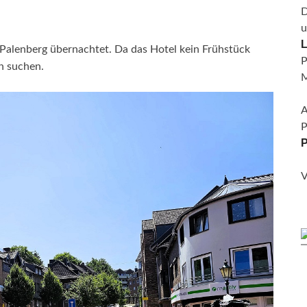
D
u
L
Palenberg übernachtet. Da das Hotel kein Frühstück
P
n suchen.
M
A
P
P
V