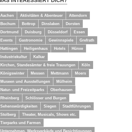
WAS INTERESSIERT DICH?
Aachen
Aktivitäten & Abenteuer
Attendorn
Bochum
Bottrop
Dinslaken
Dorsten
Dortmund
Duisburg
Düsseldorf
Essen
Events
Gastronomie
Gewinnspiele
Grefrath
Hattingen
Heiligenhaus
Hotels
Hünxe
Industriekultur
Kalkar
Kirchen, Standesämter & freie Trauungen
Köln
Königswinter
Messen
Mettmann
Moers
Museen und Ausstellungen
Mülheim
Natur- und Freizeitparks
Oberhausen
Rheinberg
Schlösser und Burgen
Sehenswürdigkeiten
Siegen
Stadtführungen
Stolberg
Theater, Musicals, Shows etc.
Tierparks und Farmen
Unternehmen, Werksverkäufe und Besichtigungen