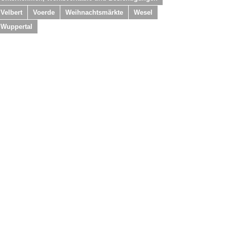
Velbert
Voerde
Weihnachtsmärkte
Wesel
Wuppertal