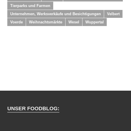
Tierparks und Farmen
Unternehmen, Werksverkäufe und Besichtigungen
Velbert
Voerde
Weihnachtsmärkte
Wesel
Wuppertal
UNSER FOODBLOG: