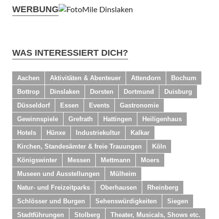
WERBUNG
WAS INTERESSIERT DICH?
Aachen
Aktivitäten & Abenteuer
Attendorn
Bochum
Bottrop
Dinslaken
Dorsten
Dortmund
Duisburg
Düsseldorf
Essen
Events
Gastronomie
Gewinnspiele
Grefrath
Hattingen
Heiligenhaus
Hotels
Hünxe
Industriekultur
Kalkar
Kirchen, Standesämter & freie Trauungen
Köln
Königswinter
Messen
Mettmann
Moers
Museen und Ausstellungen
Mülheim
Natur- und Freizeitparks
Oberhausen
Rheinberg
Schlösser und Burgen
Sehenswürdigkeiten
Siegen
Stadtführungen
Stolberg
Theater, Musicals, Shows etc.