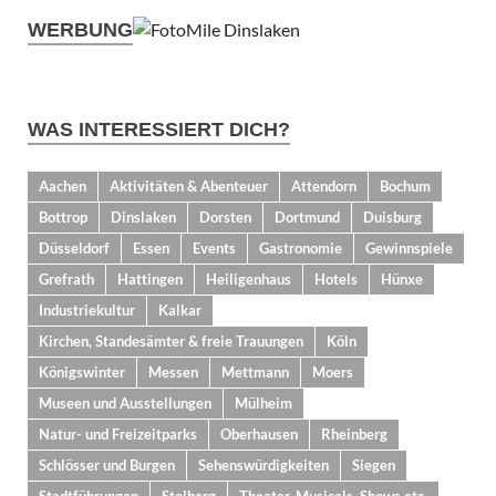
WERBUNG
WAS INTERESSIERT DICH?
Aachen
Aktivitäten & Abenteuer
Attendorn
Bochum
Bottrop
Dinslaken
Dorsten
Dortmund
Duisburg
Düsseldorf
Essen
Events
Gastronomie
Gewinnspiele
Grefrath
Hattingen
Heiligenhaus
Hotels
Hünxe
Industriekultur
Kalkar
Kirchen, Standesämter & freie Trauungen
Köln
Königswinter
Messen
Mettmann
Moers
Museen und Ausstellungen
Mülheim
Natur- und Freizeitparks
Oberhausen
Rheinberg
Schlösser und Burgen
Sehenswürdigkeiten
Siegen
Stadtführungen
Stolberg
Theater, Musicals, Shows etc.