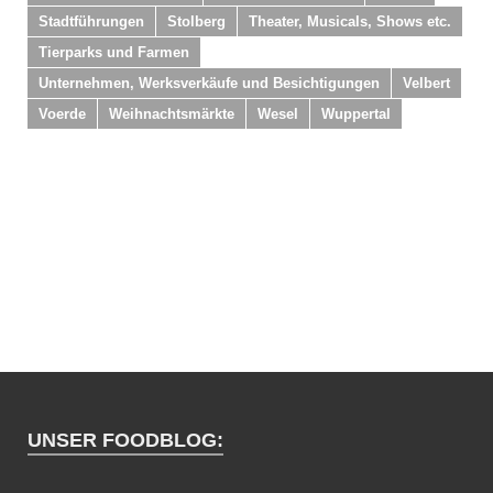
Stadtführungen
Stolberg
Theater, Musicals, Shows etc.
Tierparks und Farmen
Unternehmen, Werksverkäufe und Besichtigungen
Velbert
Voerde
Weihnachtsmärkte
Wesel
Wuppertal
UNSER FOODBLOG: