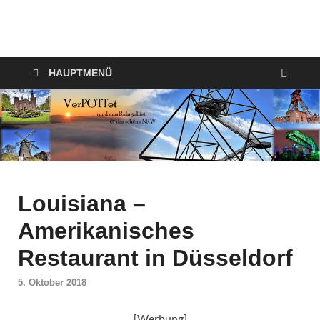
VerPOTTet
Food – Travel – Lifestyle
HAUPTMENÜ
Louisiana –
Amerikanisches
Restaurant in Düsseldorf
5. Oktober 2018
[Werbung]