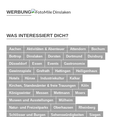
WERBUNG
WAS INTERESSIERT DICH?
Aachen
Aktivitäten & Abenteuer
Attendorn
Bochum
Bottrop
Dinslaken
Dorsten
Dortmund
Duisburg
Düsseldorf
Essen
Events
Gastronomie
Gewinnspiele
Grefrath
Hattingen
Heiligenhaus
Hotels
Hünxe
Industriekultur
Kalkar
Kirchen, Standesämter & freie Trauungen
Köln
Königswinter
Messen
Mettmann
Moers
Museen und Ausstellungen
Mülheim
Natur- und Freizeitparks
Oberhausen
Rheinberg
Schlösser und Burgen
Sehenswürdigkeiten
Siegen