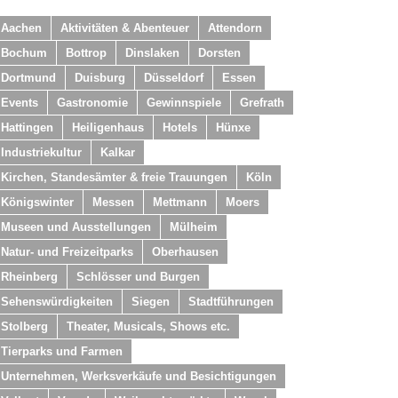
Aachen
Aktivitäten & Abenteuer
Attendorn
Bochum
Bottrop
Dinslaken
Dorsten
Dortmund
Duisburg
Düsseldorf
Essen
Events
Gastronomie
Gewinnspiele
Grefrath
Hattingen
Heiligenhaus
Hotels
Hünxe
Industriekultur
Kalkar
Kirchen, Standesämter & freie Trauungen
Köln
Königswinter
Messen
Mettmann
Moers
Museen und Ausstellungen
Mülheim
Natur- und Freizeitparks
Oberhausen
Rheinberg
Schlösser und Burgen
Sehenswürdigkeiten
Siegen
Stadtführungen
Stolberg
Theater, Musicals, Shows etc.
Tierparks und Farmen
Unternehmen, Werksverkäufe und Besichtigungen