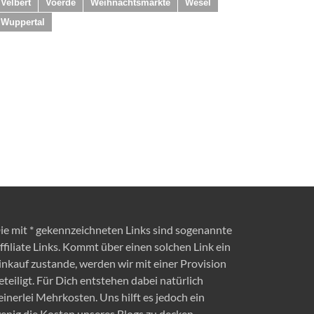
Velbert
Voerde
Weihnachtsmärkte
Wesel
Wuppertal
ie mit * gekennzeichneten Links sind sogenannte
ffiliate Links. Kommt über einen solchen Link ein
inkauf zustande, werden wir mit einer Provision
eteiligt. Für Dich entstehen dabei natürlich
einerlei Mehrkosten. Uns hilft es jedoch ein
enig die Kosten unseres Blogs zu decken.