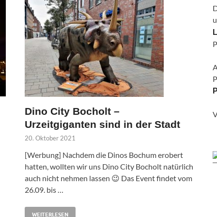
D
u
L
P
A
P
P
Dino City Bocholt –
V
Urzeitgiganten sind in der Stadt
20. Oktober 2021
[Werbung] Nachdem die Dinos Bochum erobert
hatten, wollten wir uns Dino City Bocholt natürlich
auch nicht nehmen lassen 😉 Das Event findet vom
26.09. bis …
WEITERLESEN