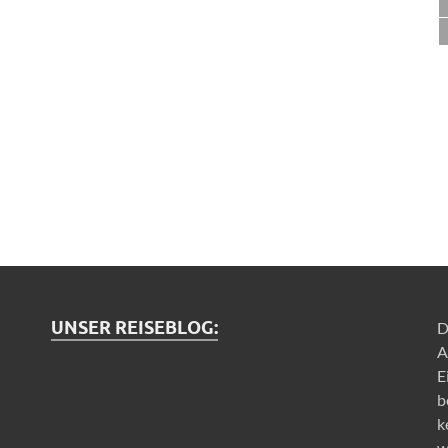
UNSER REISEBLOG:
D
A
E
b
k
w