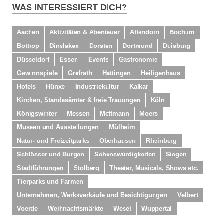
WAS INTERESSIERT DICH?
Aachen
Aktivitäten & Abenteuer
Attendorn
Bochum
Bottrop
Dinslaken
Dorsten
Dortmund
Duisburg
Düsseldorf
Essen
Events
Gastronomie
Gewinnspiele
Grefrath
Hattingen
Heiligenhaus
Hotels
Hünxe
Industriekultur
Kalkar
Kirchen, Standesämter & freie Trauungen
Köln
Königswinter
Messen
Mettmann
Moers
Museen und Ausstellungen
Mülheim
Natur- und Freizeitparks
Oberhausen
Rheinberg
Schlösser und Burgen
Sehenswürdigkeiten
Siegen
Stadtführungen
Stolberg
Theater, Musicals, Shows etc.
Tierparks und Farmen
Unternehmen, Werksverkäufe und Besichtigungen
Velbert
Voerde
Weihnachtsmärkte
Wesel
Wuppertal