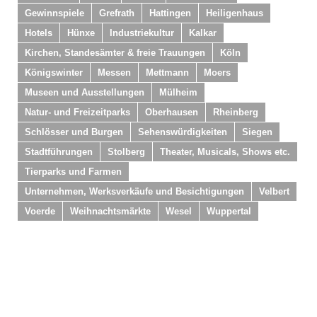
Gewinnspiele
Grefrath
Hattingen
Heiligenhaus
Hotels
Hünxe
Industriekultur
Kalkar
Kirchen, Standesämter & freie Trauungen
Köln
Königswinter
Messen
Mettmann
Moers
Museen und Ausstellungen
Mülheim
Natur- und Freizeitparks
Oberhausen
Rheinberg
Schlösser und Burgen
Sehenswürdigkeiten
Siegen
Stadtführungen
Stolberg
Theater, Musicals, Shows etc.
Tierparks und Farmen
Unternehmen, Werksverkäufe und Besichtigungen
Velbert
Voerde
Weihnachtsmärkte
Wesel
Wuppertal