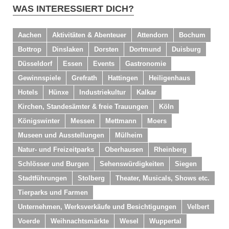
WAS INTERESSIERT DICH?
Aachen
Aktivitäten & Abenteuer
Attendorn
Bochum
Bottrop
Dinslaken
Dorsten
Dortmund
Duisburg
Düsseldorf
Essen
Events
Gastronomie
Gewinnspiele
Grefrath
Hattingen
Heiligenhaus
Hotels
Hünxe
Industriekultur
Kalkar
Kirchen, Standesämter & freie Trauungen
Köln
Königswinter
Messen
Mettmann
Moers
Museen und Ausstellungen
Mülheim
Natur- und Freizeitparks
Oberhausen
Rheinberg
Schlösser und Burgen
Sehenswürdigkeiten
Siegen
Stadtführungen
Stolberg
Theater, Musicals, Shows etc.
Tierparks und Farmen
Unternehmen, Werksverkäufe und Besichtigungen
Velbert
Voerde
Weihnachtsmärkte
Wesel
Wuppertal