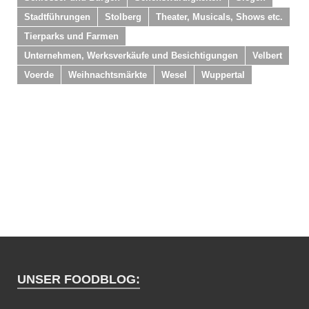
Stadtführungen
Stolberg
Theater, Musicals, Shows etc.
Tierparks und Farmen
Unternehmen, Werksverkäufe und Besichtigungen
Velbert
Voerde
Weihnachtsmärkte
Wesel
Wuppertal
UNSER FOODBLOG: