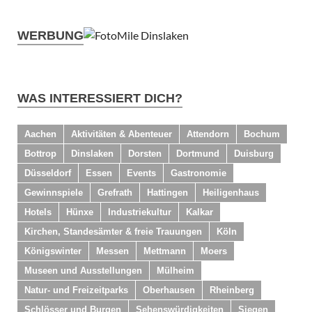
WERBUNG
WAS INTERESSIERT DICH?
Aachen
Aktivitäten & Abenteuer
Attendorn
Bochum
Bottrop
Dinslaken
Dorsten
Dortmund
Duisburg
Düsseldorf
Essen
Events
Gastronomie
Gewinnspiele
Grefrath
Hattingen
Heiligenhaus
Hotels
Hünxe
Industriekultur
Kalkar
Kirchen, Standesämter & freie Trauungen
Köln
Königswinter
Messen
Mettmann
Moers
Museen und Ausstellungen
Mülheim
Natur- und Freizeitparks
Oberhausen
Rheinberg
Schlösser und Burgen
Sehenswürdigkeiten
Siegen