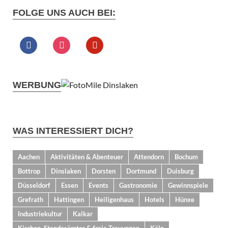
FOLGE UNS AUCH BEI:
WERBUNG
WAS INTERESSIERT DICH?
Aachen
Aktivitäten & Abenteuer
Attendorn
Bochum
Bottrop
Dinslaken
Dorsten
Dortmund
Duisburg
Düsseldorf
Essen
Events
Gastronomie
Gewinnspiele
Grefrath
Hattingen
Heiligenhaus
Hotels
Hünxe
Industriekultur
Kalkar