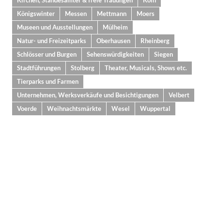
Kirchen, Standesämter & freie Trauungen
Köln
Königswinter
Messen
Mettmann
Moers
Museen und Ausstellungen
Mülheim
Natur- und Freizeitparks
Oberhausen
Rheinberg
Schlösser und Burgen
Sehenswürdigkeiten
Siegen
Stadtführungen
Stolberg
Theater, Musicals, Shows etc.
Tierparks und Farmen
Unternehmen, Werksverkäufe und Besichtigungen
Velbert
Voerde
Weihnachtsmärkte
Wesel
Wuppertal